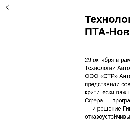
СТР на 
Техноло
ПТА‑Нов
29 октября в р
Технологии Авто
ООО «СТР» Анто
представили со
критически важн
Cфера — програ
— и решение Ги
отказоустойчивы