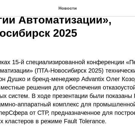
15‑й конференции «Пере
Новости
гии Автоматизации»,
осибирск 2025
амках 15‑й специализированной конференции «
матизации» (ПТА‑Новосибирск 2025) техническ
н Душко и бренд‑менеджер Advantix Олег Коз
вместные решения для обеспечения отказоусто
ых систем. В ходе презентации были показаны 
ммно‑аппаратный комплекс для промышленной
перСфера от СТР, предназначенное для постро
х кластеров в режиме Fault Tolerance.