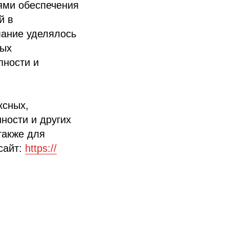
ями обеспечения
й в
ание уделялось
ных
пности и
ксных,
ности и других
также для
сайт:
https://