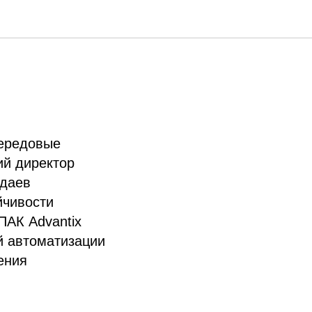
довые
Передовые
ий директор
одаев
йчивости
ПАК Advantix
 автоматизации
ения